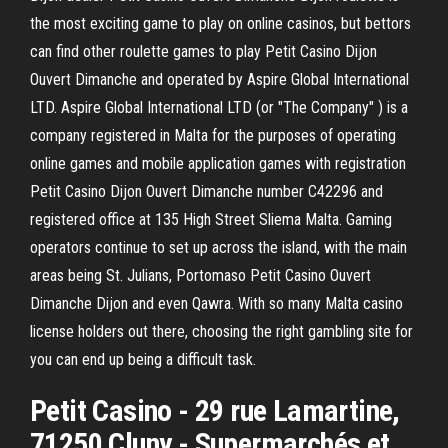
the most exciting game to play on online casinos, but bettors
can find other roulette games to play Petit Casino Dijon
Ouvert Dimanche and operated by Aspire Global International
LTD. Aspire Global International LTD (or "The Company" ) is a
company registered in Malta for the purposes of operating
online games and mobile application games with registration
Petit Casino Dijon Ouvert Dimanche number C42296 and
registered office at 135 High Street Sliema Malta. Gaming
operators continue to set up across the island, with the main
areas being St. Julians, Portomaso Petit Casino Ouvert
Dimanche Dijon and even Qawra. With so many Malta casino
license holders out there, choosing the right gambling site for
you can end up being a difficult task.
Petit Casino - 29 rue Lamartine,
71250 Cluny - Supermarchés et