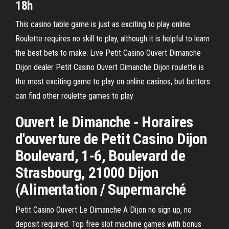
18h
This casino table game is just as exciting to play online.
Roulette requires no skill to play, although it is helpful to learn
the best bets to make. Live Petit Casino Ouvert Dimanche
Dijon dealer Petit Casino Ouvert Dimanche Dijon roulette is
the most exciting game to play on online casinos, but bettors
can find other roulette games to play
Ouvert le Dimanche - Horaires
d'ouverture de Petit Casino Dijon
Boulevard, 1-6, Boulevard de
Strasbourg, 21000 Dijon
(Alimentation / Supermarché
Petit Casino Ouvert Le Dimanche A Dijon no sign up, no
deposit required. Top free slot machine games with bonus