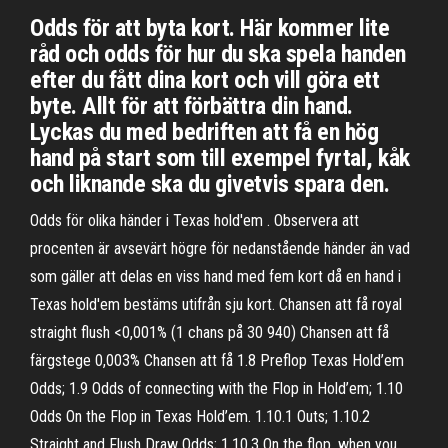
Odds för att byta kort. Här kommer lite
råd och odds för hur du ska spela handen
efter du fått dina kort och vill göra ett
byte. Allt för att förbättra din hand.
Lyckas du med bedriften att få en hög
hand på start som till exempel fyrtal, kåk
och liknande ska du givetvis spara den.
Odds för olika händer i Texas hold'em . Observera att
procenten är avsevärt högre för nedanstående händer än vad
som gäller att delas en viss hand med fem kort då en hand i
Texas hold'em bestäms utifrån sju kort. Chansen att få royal
straight flush <0,001% (1 chans på 30 940) Chansen att få
färgstege 0,003% Chansen att få 1.8 Preflop Texas Hold’em
Odds; 1.9 Odds of connecting with the Flop in Hold’em; 1.10
Odds On the Flop in Texas Hold’em. 1.10.1 Outs; 1.10.2
Straight and Flush Draw Odds; 1.10.3 On the flop, when you