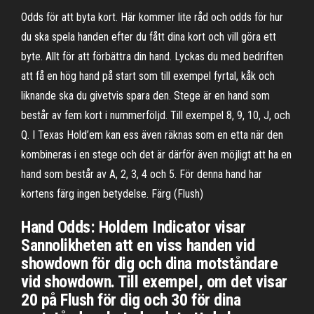
Odds för att byta kort. Här kommer lite råd och odds för hur
du ska spela handen efter du fått dina kort och vill göra ett
byte. Allt för att förbättra din hand. Lyckas du med bedriften
att få en hög hand på start som till exempel fyrtal, kåk och
liknande ska du givetvis spara den. Stege är en hand som
består av fem kort i nummerföljd. Till exempel 8, 9, 10, J, och
Q. I Texas Hold’em kan ess även räknas som en etta när den
kombineras i en stege och det är därför även möjligt att ha en
hand som består av A, 2, 3, 4 och 5. För denna hand har
kortens färg ingen betydelse. Färg (Flush)
Hand Odds: Holdem Indicator visar
Sannolikheten att en viss handen vid
showdown för dig och dina motståndare
vid showdown. Till exempel, om det visar
20 på Flush för dig och 30 för dina