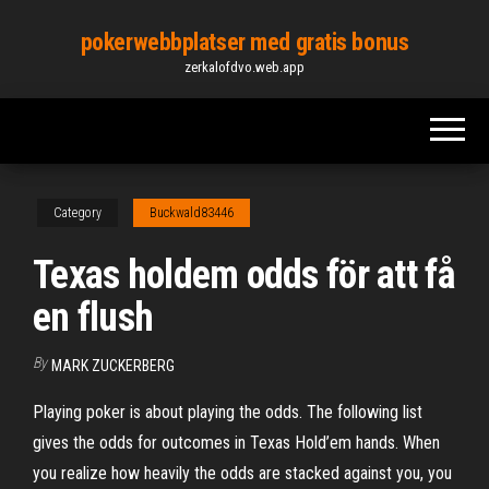
Skip
pokerwebbplatser med gratis bonus
to
zerkalofdvo.web.app
the
content
Category
Buckwald83446
Texas holdem odds för att få
en flush
By
MARK ZUCKERBERG
Playing poker is about playing the odds. The following list
gives the odds for outcomes in Texas Hold’em hands. When
you realize how heavily the odds are stacked against you, you