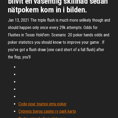
blivit en väsentlig skillnad sedan
nätpokern kom in i bilden.
Jan 13, 2021 The triple flush is much more unlikely though and
should happen only once every 29k attempts. Odds for
Flushes in Texas Hold'em. Scenario 20 poker hands odds and
poker statistics you should know to improve your game . If
you've got a flush draw (one card short of a full flush) after
the flop, you'll
Code pour tournoi pmu poker
Cypress bayou casino rv park karta