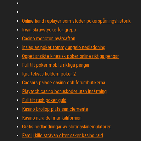
Online hand replayer som stöder pokerspårningshistorik
Irwin skruvstycke för grepp
Casino moncton nyårsafton
Inslag av poker tommy angelo nedladdning
Öppet ansikte kinesisk poker online riktiga pengar
Full tilt poker mobila riktiga pengar
Igra teksas holdem poker 2
Caesars palace casino och forumbutikerna
Playtech casino bonuskoder utan insättning
Full tilt rush poker guld
Kasino bröllop plats san clemente
Kasino nära del mar kalifornien
Gratis nedladdningar av slotmaskinemulatorer
Familj kille strävan efter saker kasino raid