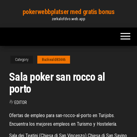
Skip
pokerwebbplatser med gratis bonus
to
zerkalofdvo.web.app
the
content
Category
Buckwald83446
Sala poker san rocco al
porto
By
EDITOR
Ofertas de empleo para san-rocco-al-porto en Turijobs.
Encuentra los mejores empleos en Turismo y Hostelería.
Sala dei Teatini (Chiesa di San Vincenzo) Chiesa di San Savino