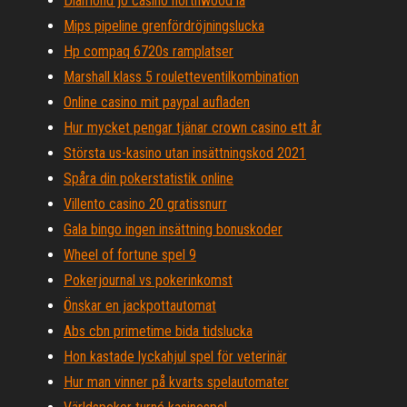
Diamond jo casino northwood ia
Mips pipeline grenfördröjningslucka
Hp compaq 6720s ramplatser
Marshall klass 5 rouletteventilkombination
Online casino mit paypal aufladen
Hur mycket pengar tjänar crown casino ett år
Största us-kasino utan insättningskod 2021
Spåra din pokerstatistik online
Villento casino 20 gratissnurr
Gala bingo ingen insättning bonuskoder
Wheel of fortune spel 9
Pokerjournal vs pokerinkomst
Önskar en jackpottautomat
Abs cbn primetime bida tidslucka
Hon kastade lyckahjul spel för veterinär
Hur man vinner på kvarts spelautomater