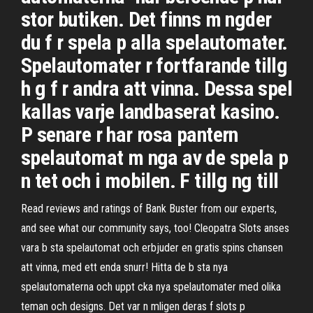
stor butiken. Det finns m ngder
du f r spela p alla spelautomater.
Spelautomater r fortfarande tillg
h g f r andra att vinna. Dessa spel
kallas varje landbaserat kasino.
P senare r har rosa pantern
spelautomat m nga av de spela p
n tet och i mobilen. F tillg ng till
Read reviews and ratings of Bank Buster from our experts,
and see what our community says, too! Cleopatra Slots anses
vara b sta spelautomat och erbjuder en gratis spins chansen
att vinna, med ett enda snurr! Hitta de b sta nya
spelautomaterna och uppt cka nya spelautomater med olika
teman och designs. Det var n mligen deras f slots p