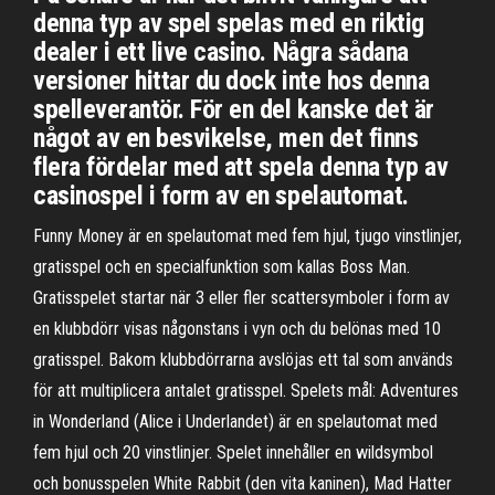
denna typ av spel spelas med en riktig
dealer i ett live casino. Några sådana
versioner hittar du dock inte hos denna
spelleverantör. För en del kanske det är
något av en besvikelse, men det finns
flera fördelar med att spela denna typ av
casinospel i form av en spelautomat.
Funny Money är en spelautomat med fem hjul, tjugo vinstlinjer,
gratisspel och en specialfunktion som kallas Boss Man.
Gratisspelet startar när 3 eller fler scattersymboler i form av
en klubbdörr visas någonstans i vyn och du belönas med 10
gratisspel. Bakom klubbdörrarna avslöjas ett tal som används
för att multiplicera antalet gratisspel. Spelets mål: Adventures
in Wonderland (Alice i Underlandet) är en spelautomat med
fem hjul och 20 vinstlinjer. Spelet innehåller en wildsymbol
och bonusspelen White Rabbit (den vita kaninen), Mad Hatter