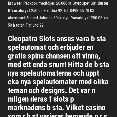
Browser. Packbox medföljer. 26.000 kr Styrpulpet Sun Buster
R Yamaha yzf 250 05 Fiat Uno 92 Tel: 0498-65 70 03
Aluminiumbåt med Johnson 30hk styr- Yamaha yzf 250 05. ca
50 h totalt Fiat uno 92.
Cleopatra Slots anses vara b sta
spelautomat och erbjuder en
gratis spins chansen att vinna,
med ett enda snurr! Hitta de b sta
nya spelautomaterna och uppt
cka nya spelautomater med olika
teman och designs. Det var n
mligen deras f slots p
marknadens b sta. Vilket casino
som r b st varierar beroende p r s