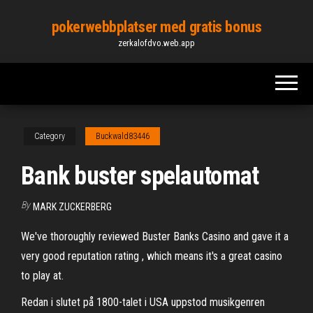
Skip
pokerwebbplatser med gratis bonus
to
zerkalofdvo.web.app
the
content
Category
Buckwald83446
Bank buster spelautomat
By
MARK ZUCKERBERG
We've thoroughly reviewed Buster Banks Casino and gave it a
very good reputation rating , which means it's a great casino
to play at.
Redan i slutet på 1800-talet i USA uppstod musikgenren