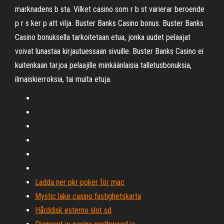
marknadens b sta. Vilket casino som r b st varierar beroende
p r s ker p att vilja. Buster Banks Casino bonus. Buster Banks
Casino bonuksella tarkoitetaan etua, jonka uudet pelaajat
voivat lunastaa kirjautuessaan sivuille. Buster Banks Casino ei
kuitenkaan tarjoa pelaajille minkäänlaisia talletusbonuksia,
ilmaiskierroksia, tai muita etuja.
Ladda ner pkr poker för mac
Mystic lake casino fastighetskarta
Hårddisk esterno slot sd